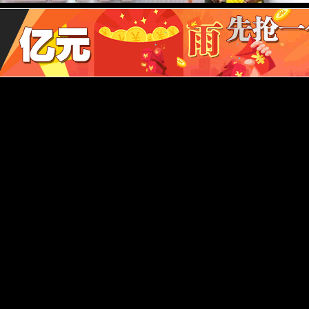
酒店8楼
电话Tel：4009914331